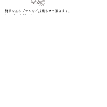
簡単な基本プランをご提案させて頂きます。
(ここまで無料です)
ラフプランのご提案
基本プランをもとにお見積作成し
ご納得頂けましたらご契約となります。
お見積書作成・ご契約
契約後、お打ち合わせを繰り返しながら
基本設計、詳細設計へと進みます。