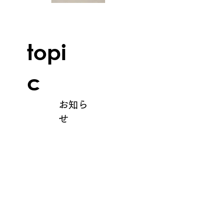
topi
c
​お知ら
せ