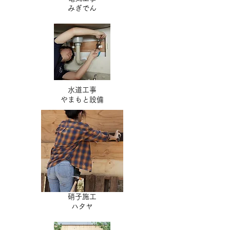
​みぎでん
水道工事
​やまもと設備
硝子施工
ハタヤ